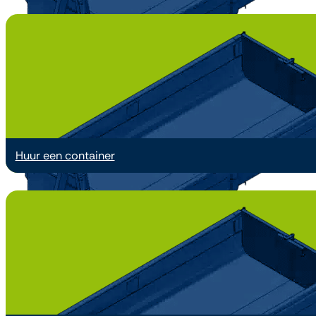
10 m³
Huur een container
15 m³