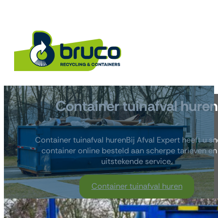
Container tuinafval hure
Container tuinafval hurenBij Afval Expert heeft u sn
container online besteld aan scherpe tarieven en
uitstekende service.
Container tuinafval huren